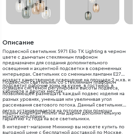
Описание
Подвесной светильник 5971 Elio TK Lighting в черном
цвете с дымчатым стеклянным плафоном
предназначен для создания дополнительного
освещения и акцентной подсветки в современных
интерьерах. Светильник со сменными лампами E27
создаст качественное освещение на площади 2 м.кв. и
Подвесной светильник со стеклянным плафоном
подсветит рабочие зоны на кухне, в гостиной, в
оснащен системой регулировки высоты подвеса,
кабинете и других местах.
позволяющей размещать каждый подвес изделия на
разных уровнях, уменьшая или увеличивая угол
рассеивания светового потока. Данный светильник
легко устанавливается на потолке при помощи
Нашим клиентам Minimir мы дарим дополнительную
монтажной планки.
гарантию +2 года на все светильники.
В интернет-магазине Минимир вы можете купить по
выгодной цене с бесплатной доставкой по Москве,