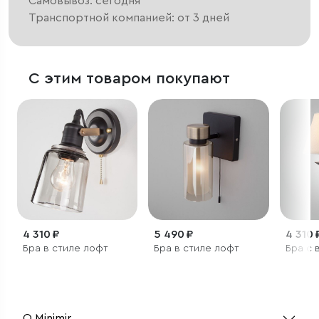
Самовывоз: сегодня
Транспортной компанией: от 3 дней
С этим товаром покупают
4 310 ₽
5 490 ₽
4 310 
Бра в стиле лофт
Бра в стиле лофт
Бра с 
О Minimir