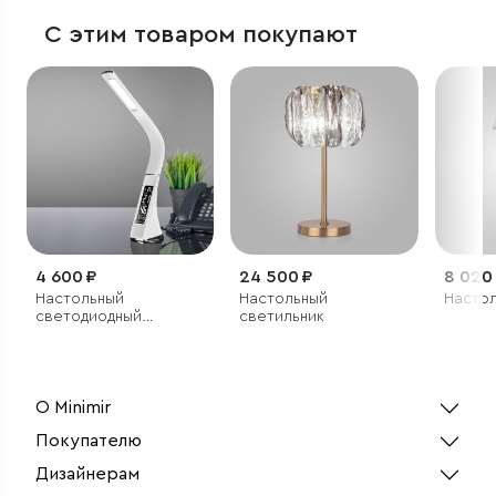
С этим товаром покупают
4 600 ₽
24 500 ₽
8 020
Настольный
Настольный
Настол
светодиодный
светильник
светильник Elara
белый
О Minimir
Покупателю
Дизайнерам