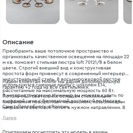
Описание
Преобразить ваше потолочное пространство и
организовать качественное освещение на площади 22
м кв. поможет стильная люстра loft 70121/8 в белом
цвете. Строгий внешний вид и конструктивная
простота форм привнесут в современный интерьер
индустриальный стиль. В восьмирожковой люстре
Нашим клиентам Minimir мы дарим дополнительную
используются сменные лампы с цоколем E14,
гарантию +2 года на все светильники.
рассчитанные на максимальную мощность 60 Вт.
В интернет-магазине Минимир вы можете купить по
Потолочный светильник оснащен стеклянными
выгодной цене с бесплатной доставкой по Москве,
плафонами и поворотным механизмом, позволяющим
Санкт-Петербургу и России.
направлять световой поток в нужном направлении. В
производстве люстры использован
Далее
высококачественный металл с надежным защитным
покрытием и закаленное стекло.
Приглашаем посмотреть эту модель в
нашем