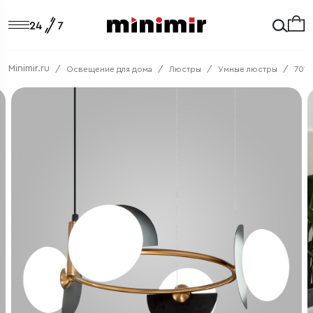
Minimir.ru
Освещение для дома
Люстры
Умные люстры
7015