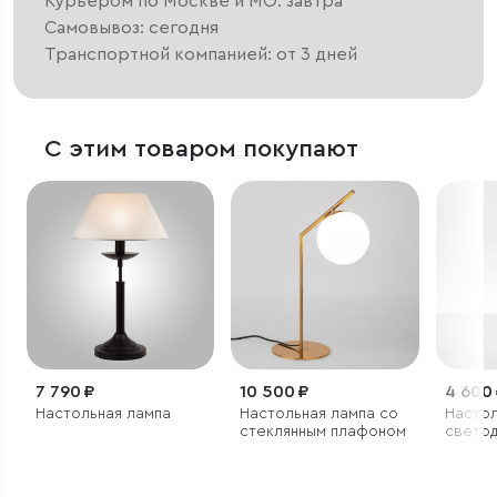
Курьером по Москве и МО: завтра
Самовывоз: сегодня
Транспортной компанией: от 3 дней
С этим товаром покупают
7 790 ₽
10 500 ₽
4 600
Настольная лампа
Настольная лампа со
Насто
стеклянным плафоном
свето
светил
черны