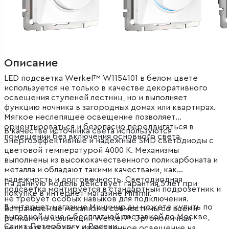
Описание
LED подсветка Werkel™ W1154101 в белом цвете
используется не только в качестве декоративного
освещения ступеней лестниц, но и выполняет
функцию ночника в загородных домах или квартирах.
Мягкое неслепящее освещение позволяет
ориентироваться и безопасно передвигаться в
В качестве источника света используются
помещении без включения основного света.
энергоэффективные и надежные SMD светодиоды с
цветовой температурой 4000 K. Механизмы
выполнены из высококачественного поликарбоната и
металла и обладают такими качествами, как
надежность и долговечность. Светодиодная
На данную модель действует гарантия 5 лет при
подсветка монтируется в стандартный подрозетник и
покупке в интернет-магазине Minimir.
не требует особых навыков для подключения.
В интернет-магазине Минимир вы можете купить по
Встраиваемые механизмы совместимы со всеми
выгодной цене с бесплатной доставкой по Москве,
рамками из коллекций Werkel™. Эргономичная
Санкт-Петербургу и России.
подсветка создаст качественное освещение на