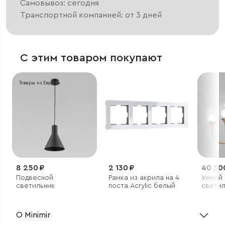
Самовывоз: сегодня
Транспортной компанией: от 3 дней
С этим товаром покупают
Товары из Европы
8 250 ₽
2 130 ₽
40 30
Подвесной
Рамка из акрила на 4
Умный
светильник
поста Acrylic белый
светил
О Minimir