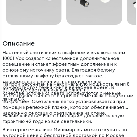
Описание
Настенный светильник с плафоном и выключателем
10001 Vox создаст качественное дополнительное
освещение и станет эффектным дополнением к
основному источнику света. Благодаря белому
стеклянному плафону бра создает мягкое
равномерное свечение, подходящее для
Патрон рассчитан на максимальную мощность ламп 8
комфортного чтения книг в вечернее время. В
Вт. Корпус светильника выполнен из
качестве источника света используются сменные
высококачественного и прочного металла с надежным
лампы G9.
покрытием. Светильник легко устанавливается при
помощи крепежной планки, которая обеспечивает
надежную фиксацию светильника на стене.
Нашим клиентам Minimir мы дарим дополнительную
гарантию +2 года на все светильники.
В интернет-магазине Минимир вы можете купить по
выгодной цене с бесплатной доставкой по Москве,