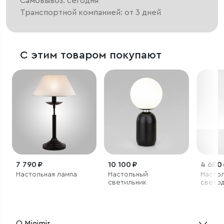
Самовывоз: сегодня
Транспортной компанией: от 3 дней
С этим товаром покупают
7 790 ₽
10 100 ₽
4 600
Настольная лампа
Настольный
Насто
светильник
свето
светил
черны
О Minimir