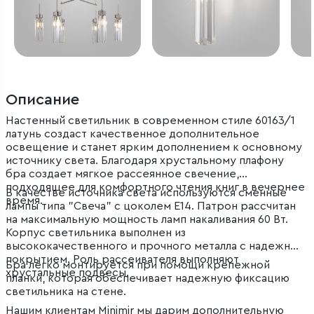
Описание
Настенный светильник в современном стиле 60163/1
латунь создаст качественное дополнительное
освещение и станет ярким дополнением к основному
источнику света. Благодаря хрустальному плафону
бра создает мягкое рассеянное свечение,
подходящее для комфортного чтения книг в вечернее
В качестве источника света используются сменные
время.
лампы типа "Свеча" с цоколем E14. Патрон рассчитан
на максимальную мощность ламп накаливания 60 Вт.
Корпус светильника выполнен из
высококачественного и прочного металла с надежным
покрытием. Роль рассеивателя выполняют
Бра легко монтируется при помощи крепежной
хрустальные подвесы.
планки, которая обеспечивает надежную фиксацию
светильника на стене.
Нашим клиентам Minimir мы дарим дополнительную