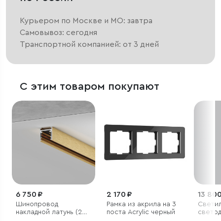
Курьером по Москве и МО: завтра
Самовывоз: сегодня
Транспортной компанией: от 3 дней
С этим товаром покупают
6 750 ₽
2 170 ₽
13 800
Шинопровод
Рамка из акрила на 3
Светил
накладной латунь (2м)
поста Acrylic черный
светод
85227/00 система
LED 40