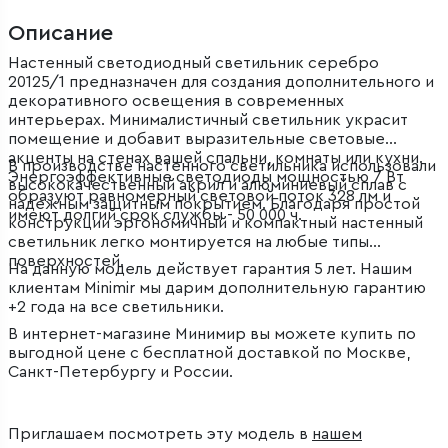
Описание
Настенный светодиодный светильник серебро
20125/1 предназначен для создания дополнительного и
декоративного освещения в современных
интерьерах. Минималистичный светильник украсит
помещение и добавит выразительные световые
акценты на стенах вашей спальни, комнаты или кухни.
В производстве настенного светильника использовали
Энергоэффективные светодиоды мощностью 7 Вт
высококачественный акрил и алюминиевый сплав с
образуют равномерный световой поток 328 лм и
надежным защитным покрытием. Благодаря простой
имеют долгий срок службы - 50 000 ч.
конструкции эргономичный и компактный настенный
светильник легко монтируется на любые типы
поверхностей.
На данную модель действует гарантия 5 лет. Нашим
клиентам Minimir мы дарим дополнительную гарантию
+2 года на все светильники.
В интернет-магазине Минимир вы можете купить по
выгодной цене с бесплатной доставкой по Москве,
Санкт-Петербургу и России.
Приглашаем посмотреть эту модель в
нашем