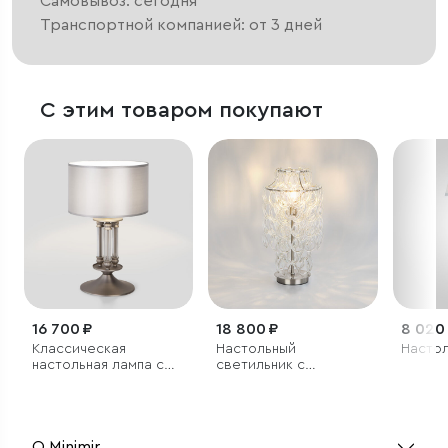
Самовывоз: сегодня
Транспортной компанией: от 3 дней
С этим товаром покупают
16 700 ₽
18 800 ₽
8 020
Классическая
Настольный
Настол
настольная лампа с
светильник с
абажуром
фигурным стеклом
О Minimir