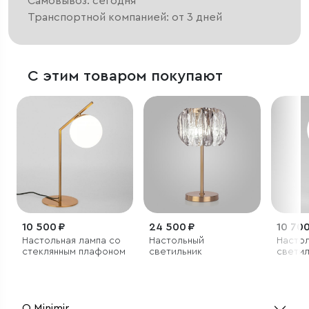
Самовывоз: сегодня
Транспортной компанией: от 3 дней
С этим товаром покупают
10 500 ₽
24 500 ₽
10 700
Настольная лампа со
Настольный
Насто
стеклянным плафоном
светильник
светил
О Minimir