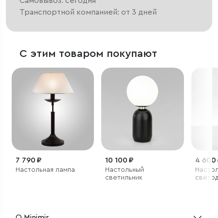
Самовывоз: сегодня
Транспортной компанией: от 3 дней
С этим товаром покупают
7 790 ₽
10 100 ₽
4 600
Настольная лампа
Настольный
Насто
светильник
свето
светил
черны
О Minimir