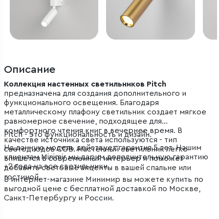
Описание
Коллекция настенных светильников Pitch
предназначена для создания дополнительного и
функционального освещения. Благодаря
металлическому плафону светильник создает мягкое
равномерное свечение, подходящее для
комфортного чтения книг в вечернее время. В
Pitch - это функциональность и дизайн.
качестве источника света используются - тип
На данную модель действует гарантия 5 лет. Нашим
светодиодов COB. Настенный светильник легко
клиентам Minimir мы дарим дополнительную гарантию
впишется в современный интерьер и поможет
+2 года на все светильники.
добавить световые акценты в вашей спальне или
гостиной.
В интернет-магазине Минимир вы можете купить по
выгодной цене с бесплатной доставкой по Москве,
Санкт-Петербургу и России.