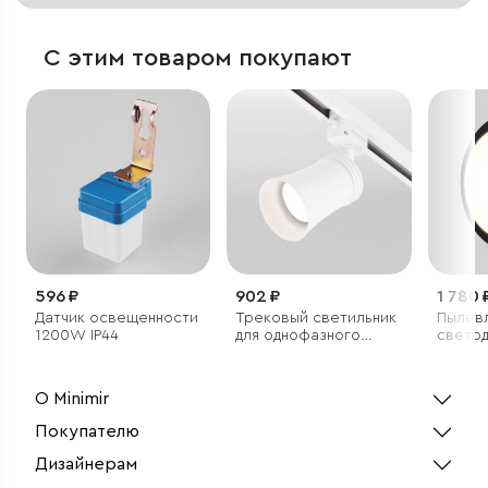
С этим товаром покупают
596 ₽
902 ₽
1 780 
Датчик освещенности
Трековый светильник
Пылев
1200W IP44
для однофазного
свето
шинопровода Vetro
свети
GU10 Белый (1 шт.)
6500K 
О Minimir
Покупателю
Дизайнерам