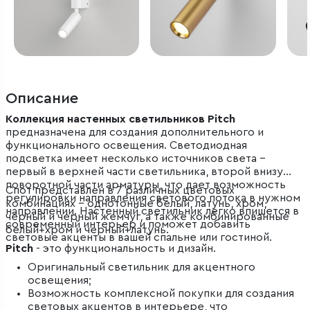
Описание
Коллекция настенных светильников Pitch
предназначена для создания дополнительного и
функционального освещения. Светодиодная
подсветка имеет несколько источников света –
первый в верхней части светильника, второй внизу
поворотной части арматуры, что дает возможность
Спот представлен в 7 различных цветовых
регулировки направления светового потока в нужном
комбинациях – однотонные белый, латунь, хром,
направлении. Настенный светильник легко впишется в
черный и черный жемчуг, а также комбинированные
современный интерьер и поможет добавить
белый+хром и черный+латунь.
световые акценты в вашей спальне или гостиной.
Pitch
- это функциональность и дизайн.
Оригинальный светильник для акцентного
освещения;
Возможность комплексной покупки для создания
световых акцентов в интерьере, что