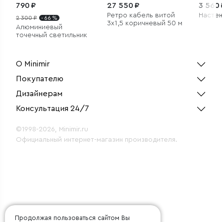
790 ₽
27 550 ₽
3 560 
Ретро кабель витой
Настен
2 300 ₽
- 66 %
3х1,5 коричневый 50 м
Алюминиевый
точечный светильник
О Minimir
Покупателю
Дизайнерам
Консультация 24/7
©1998-2026, Minimir.ru
Официальный интернет-магазин производителя.
Продолжая пользоваться сайтом Вы