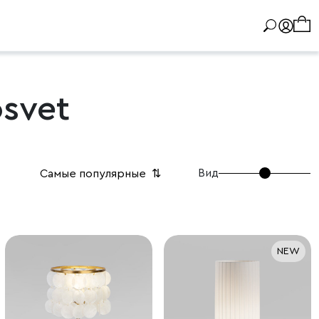
svet
Вид
Самые популярные
⇅
NEW