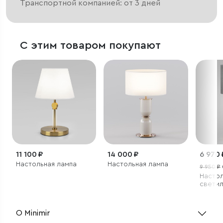
Транспортной компанией: от 3 дней
С этим товаром покупают
11 100 ₽
14 000 ₽
6 970 
Настольная лампа
Настольная лампа
9 950 ₽
Насто
светил
О Minimir