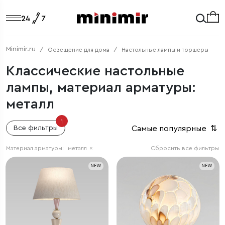
Minimir.ru
Освещение для дома
Настольные лампы и торшеры
Классические настольные
лампы, материал арматуры:
металл
1
Самые популярные
⇅
Все фильтры
Материал арматуры:
металл
×
Сбросить все фильтры
NEW
NEW