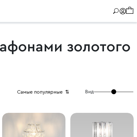
лафонами золотого
Вид
Самые популярные
⇅