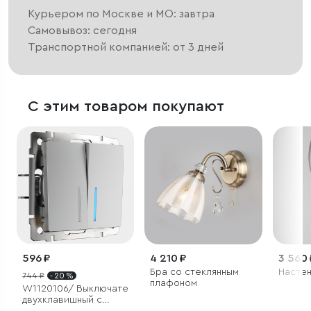
Курьером по Москве и МО: завтра
Самовывоз: сегодня
Транспортной компанией: от 3 дней
С этим товаром покупают
596 ₽
4 210 ₽
3 560 
Бра со стеклянным
Настен
744 ₽
- 20 %
плафоном
W1120106/ Выключатель
двухклавишный с
подсветкой