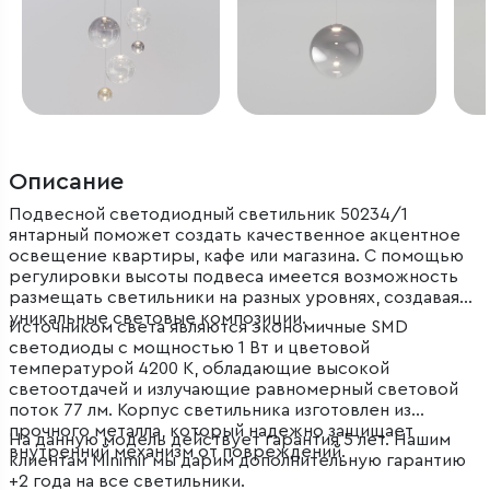
Описание
Подвесной светодиодный светильник 50234/1
янтарный поможет создать качественное акцентное
освещение квартиры, кафе или магазина. С помощью
регулировки высоты подвеса имеется возможность
размещать светильники на разных уровнях, создавая
уникальные световые композиции.
Источником света являются экономичные SMD
светодиоды с мощностью 1 Вт и цветовой
температурой 4200 К, обладающие высокой
светоотдачей и излучающие равномерный световой
поток 77 лм. Корпус светильника изготовлен из
прочного металла, который надежно защищает
На данную модель действует гарантия 5 лет. Нашим
внутренний механизм от повреждений.
клиентам Minimir мы дарим дополнительную гарантию
+2 года на все светильники.