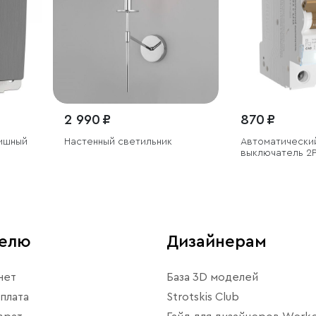
2 990 ₽
870 ₽
Настенный светильник
Автоматически
выключатель 2P
телю
Дизайнерам
нет
База 3D моделей
плата
Strotskis Club