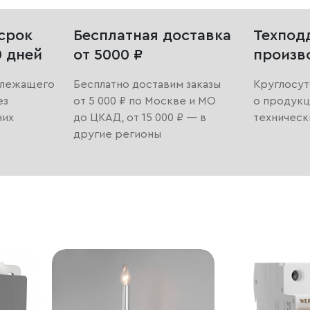
срок
Бесплатная доставка
Техпод
0 дней
от 5000 ₽
произв
длежащего
Бесплатно доставим заказы
Круглосут
ез
от 5 000 ₽ по Москве и МО
о продукц
них
до ЦКАД, от 15 000 ₽ — в
техническ
другие регионы