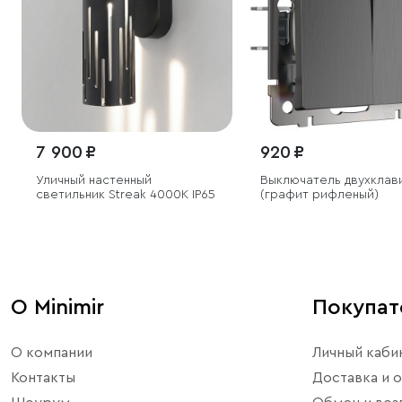
7 900 ₽
920 ₽
Уличный настенный
Выключатель двухклавишный
светильник Streak 4000K IP65
(графит рифленый)
О Minimir
Покупа
О компании
Личный каби
Контакты
Доставка и о