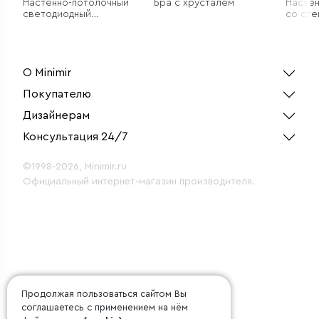
Настенно-потолочный
Бра с хрусталем
Настен
светодиодный
со сте
светильник
плафо
О Minimir
Покупателю
Дизайнерам
Консультация 24/7
©1998-2026, Minimir.ru
Официальный интернет-магазин производителя.
Продолжая пользоваться сайтом Вы
соглашаетесь с применением на нём