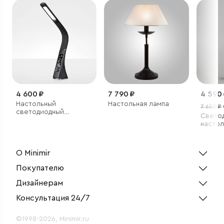
4 600 ₽
7 790 ₽
4 590
Настольный
Настольная лампа
7 650 ₽
светодиодный
Свето
светильник Elara
настол
черный
О Minimir
Покупателю
Дизайнерам
Консультация 24/7
©1998-2026, Minimir.ru