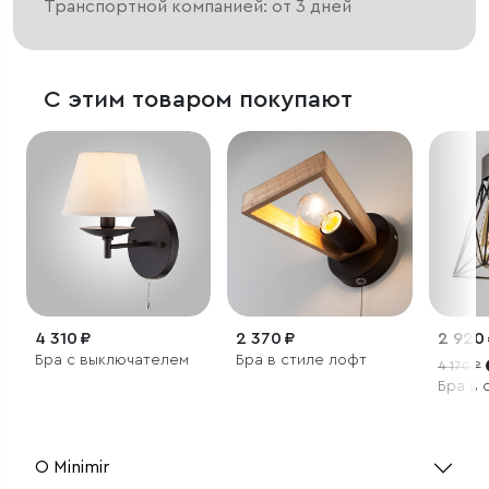
Транспортной компанией: от 3 дней
С этим товаром покупают
4 310 ₽
2 370 ₽
2 920
Бра с выключателем
Бра в стиле лофт
4 170 ₽
Бра в 
О Minimir