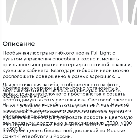
Описание
Необычная люстра из гибкого неона Full Light с
пультом управления способна в корне изменить
привычное восприятие интерьера гостиной, спальни,
кухни или кабинета. Благодаря гибкости неон можно
расположить совершенно в разных вариациях.
Для достижения загиба, отображенного на фото,
Крепление в черном цвете можно установить в
монтажные отверстия необходимо расположить
любых точках потолочного пространства и создать
квадратом в 90 см.
необходимую высоту светильника. Световой элемент
На данную модель действует гарантия 5 лет. Нашим
за счет двойной LED-ленты излучает свет всей своей
клиентам Minimir мы дарим дополнительную гарантию
поверхностью, угол света 360°. С помощью пульта
+2 года на все светильники.
управления можно регулировать яркость и цветовую
температуру, доступную в трех значениях: 3300, 4200
В интернет-магазине Минимир вы можете купить по
и 6500 К.
выгодной цене с бесплатной доставкой по Москве,
Санкт-Петербургу и России.