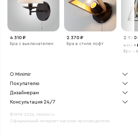
4 310 ₽
2 370 ₽
2 920
Бра с выключателем
Бра в стиле лофт
4 170 ₽
Бра в 
О Minimir
Покупателю
Дизайнерам
Консультация 24/7
©1998-2026, Minimir.ru
Официальный интернет-магазин производителя.