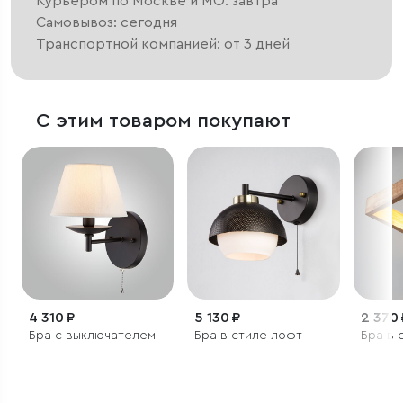
Курьером по Москве и МО: завтра
Самовывоз: сегодня
Транспортной компанией: от 3 дней
С этим товаром покупают
4 310 ₽
5 130 ₽
2 370 
Бра с выключателем
Бра в стиле лофт
Бра в 