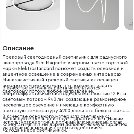
Описание
Трековый светодиодный светильник для радиусного
шинопровода Slim Magnetic в черном цвете торговой
марки Elektrostandard поможет создать основное и
акцентное освещение в современных интерьерах.
Минималистичный трековый светильник оснащен
поворотным механизмом, что позволяет задать
В качестве источника света используются
световому потоку любое направление.
энергоэффективные светодиоды мощностью 12 Вт и
световым потоком 940 лм, создающие равномерное
неслепящее свечение и имеющие комфортную
цветовую температуру 4200 дневного белого света.
В качестве основного материала светильника
На данную модель действует гарантия 5 лет. Нашим
используется легкий и прочный алюминиевый сплав,
клиентам Minimir мы дарим дополнительную гарантию
устойчивый к механическим воздействиям.
+2 года на все светильники.