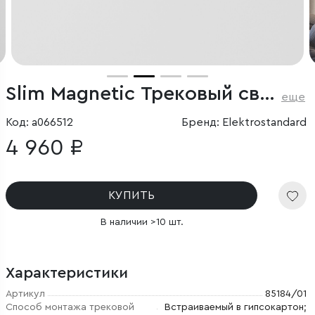
Slim Magnetic Трековый светильник для радиусного шинопровода 12W 4200K Intenso чёрный Ø 800мм
еще
Код: a066512
Бренд: Elektrostandard
4 960 ₽
КУПИТЬ
В наличии >10 шт.
Характеристики
Артикул
85184/01
Способ монтажа трековой
Встраиваемый в гипсокартон;