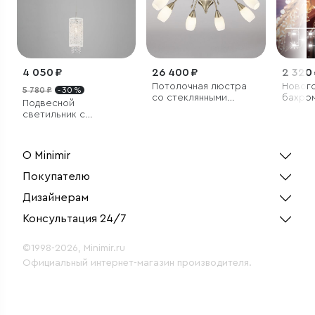
4 050 ₽
26 400 ₽
2 320
Потолочная люстра
Нового
5 780 ₽
- 30 %
со стеклянными
бахро
Подвесной
плафонами
эффек
светильник с
3*0,6м 
хрусталем
О Minimir
Покупателю
Дизайнерам
Консультация 24/7
©1998-2026, Minimir.ru
Официальный интернет-магазин производителя.