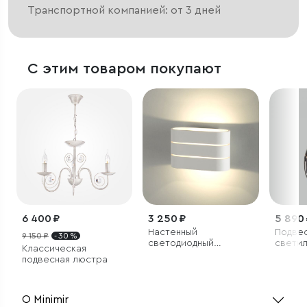
Транспортной компанией: от 3 дней
С этим товаром покупают
6 400 ₽
3 250 ₽
5 890
Настенный
Подве
9 150 ₽
- 30 %
светодиодный
светил
Классическая
светильник Light Line
стекл
подвесная люстра
О Minimir