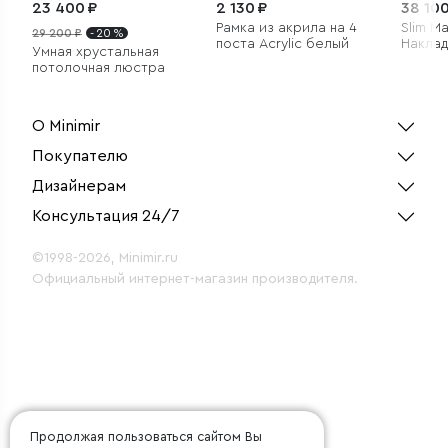
23 400 ₽
2 130 ₽
38 100
Рамка из акрила на 4
Slim M
29 200 ₽
- 20 %
поста Acrylic белый
Наклад
Умная хрустальная
шинопр
потолочная люстра
1200мм
О Minimir
Покупателю
Дизайнерам
Консультация 24/7
©1998-2026, Minimir.ru
Официальный интернет-магазин производителя.
Продолжая пользоваться сайтом Вы