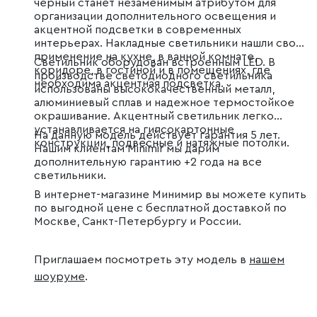
черный станет незаменимым атрибутом для
организации дополнительного освещения и
акцентной подсветки в современных
интерьерах. Накладные светильники нашли свое
применение на кухне, в ванной комнате,
Светильник оборудован встроенным LED. В
коридоре, в гостиной и в помещениях, где
производстве светодиодного светильника
необходима акцентная подсветка.
использованы высококачественный металл,
алюминиевый сплав и надежное термостойкое
окрашивание. Акцентный светильник легко
устанавливается на гипсокартонные
На данную модель действует гарантия 5 лет.
конструкции, подвесные и натяжные потолки.
Нашим клиентам Minimir мы дарим
дополнительную гарантию +2 года на все
светильники.
В интернет-магазине Минимир вы можете купить
по выгодной цене с бесплатной доставкой по
Москве, Санкт-Петербургу и России.
Приглашаем посмотреть эту модель в
нашем
шоуруме
.