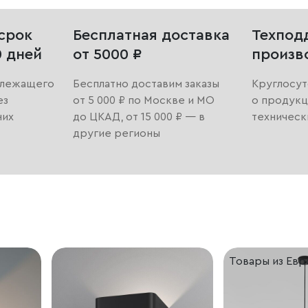
срок
Бесплатная доставка
Техпод
0 дней
от 5000 ₽
произв
длежащего
Бесплатно доставим заказы
Круглосут
ез
от 5 000 ₽ по Москве и МО
о продукц
них
до ЦКАД, от 15 000 ₽ — в
техническ
другие регионы
Товары из Ев