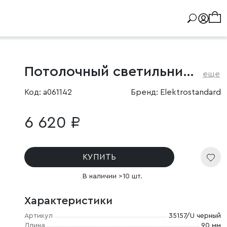
Потолочный светильник Okko IP54
еще
Код: a061142
Бренд: Elektrostandard
6 620 ₽
КУПИТЬ
В наличии >10 шт.
Характеристики
Артикул
35157/U черный
Длина
90 мм