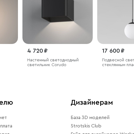
4 720 ₽
17 600 ₽
Настенный светодиодный
Подвесной све
светильник Corudo
стеклянным пл
телю
Дизайнерам
нет
База 3D моделей
плата
Strotskis Club