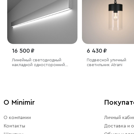
16 500 ₽
6 430 ₽
Линейный светодиодный
Подвесной уличный
накладной односторонний
светильник Atrani
светильник 128см 25Вт
6500К серебряный
О Minimir
Покупа
О компании
Личный каби
Контакты
Доставка и о