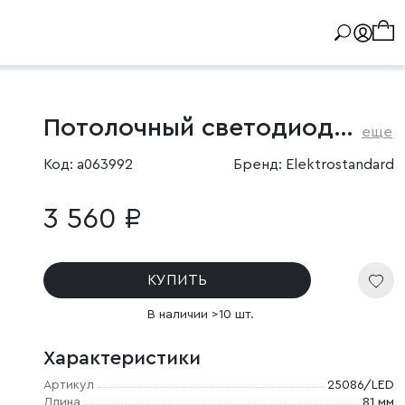
Потолочный светодиодный светильник поворотный Conner 8W 4000K чёрный
еще
Код: a063992
Бренд: Elektrostandard
3 560 ₽
КУПИТЬ
В наличии >10 шт.
Характеристики
Артикул
25086/LED
Длина
81 мм