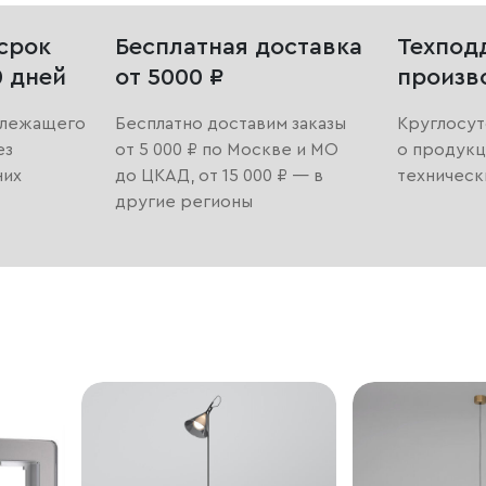
срок
Бесплатная доставка
Техпод
0 дней
от 5000 ₽
произв
длежащего
Бесплатно доставим заказы
Круглосут
ез
от 5 000 ₽ по Москве и МО
о продукц
них
до ЦКАД, от 15 000 ₽ — в
техническ
другие регионы