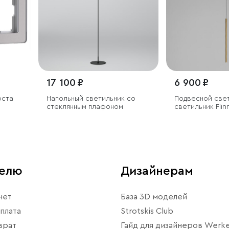
17 100 ₽
6 900 ₽
оста
Напольный светильник со
Подвесной све
стеклянным плафоном
светильник Fli
латунь
телю
Дизайнерам
нет
База 3D моделей
плата
Strotskis Club
врат
Гайд для дизайнеров Werke