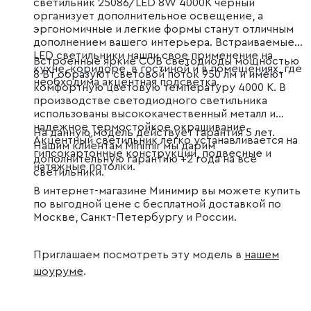
светильник 25086/LED 8W 4000K чёрный
организует дополнительное освещение, а
эргономичные и легкие формы станут отличным
дополнением вашего интерьера. Встраиваемые
LED светильники нашли свое применение на
Встроенные яркие COB светодиоды мощностью
кухне, коридоре, в гостиной и в помещениях, где
8 Вт образуют световой поток 950 лм и имеют
необходима акцентная подсветка.
комфортную цветовую температуру 4000 К. В
производстве светодиодного светильника
использованы высококачественный металл и
надежное термостойкое окрашивание.
На данную модель действует гарантия 5 лет.
Акцентный светильник легко устанавливается на
Нашим клиентам Minimir мы дарим
гипсокартонные конструкции, подвесные и
дополнительную гарантию +2 года на все
натяжные потолки.
светильники.
В интернет-магазине Минимир вы можете купить
по выгодной цене с бесплатной доставкой по
Москве, Санкт-Петербургу и России.
Приглашаем посмотреть эту модель в
нашем
шоуруме
.