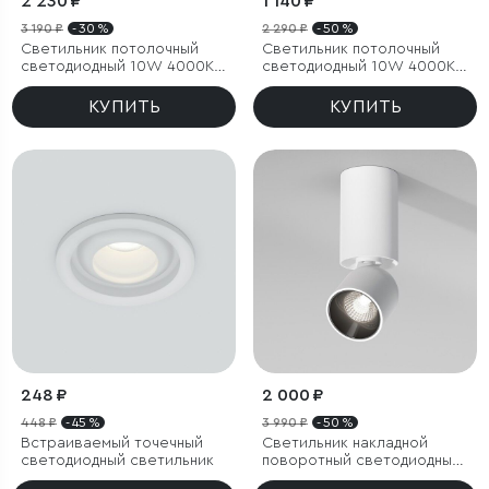
2 230 ₽
1 140 ₽
3 190 ₽
- 30 %
2 290 ₽
- 50 %
Светильник потолочный
Светильник потолочный
светодиодный 10W 4000K
светодиодный 10W 4000K
белый Block
белый
КУПИТЬ
КУПИТЬ
248 ₽
2 000 ₽
448 ₽
- 45 %
3 990 ₽
- 50 %
Встраиваемый точечный
Светильник накладной
светодиодный светильник
поворотный светодиодный
Spot 8W 4000K белый