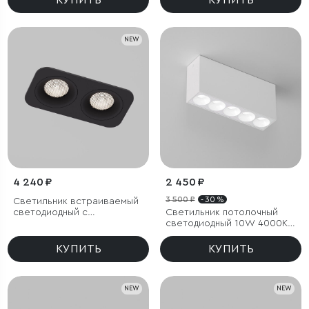
КУПИТЬ
КУПИТЬ
NEW
4 240 ₽
2 450 ₽
3 500 ₽
- 30 %
Светильник встраиваемый
светодиодный с
Светильник потолочный
антибликовой решеткой
светодиодный 10W 4000K
Tetro 20W 4000K черный
белый Block
IP44
КУПИТЬ
КУПИТЬ
NEW
NEW