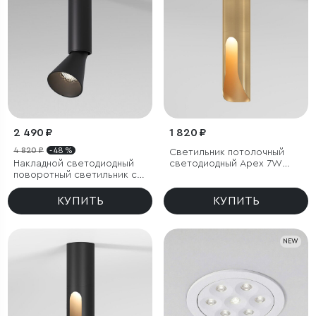
2 490 ₽
1 820 ₽
4 820 ₽
- 48 %
Светильник потолочный
Накладной светодиодный
светодиодный Apex 7W
поворотный светильник с
4000K латунь
антибликовой решеткой
Piks 7W 4000К черный
КУПИТЬ
КУПИТЬ
NEW