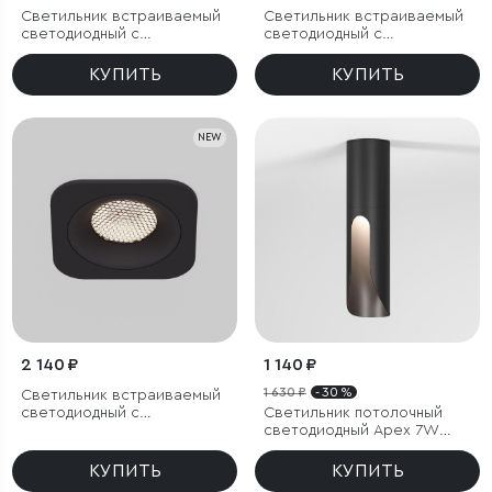
Светильник встраиваемый
Светильник встраиваемый
светодиодный с
светодиодный с
антибликовой решеткой
антибликовой решеткой
Tetro 20W 4000K белый
Tetro 10W 3000K черный
КУПИТЬ
КУПИТЬ
IP44
IP44
NEW
2 140 ₽
1 140 ₽
1 630 ₽
- 30 %
Светильник встраиваемый
светодиодный с
Светильник потолочный
антибликовой решеткой
светодиодный Apex 7W
Tetro 10W 4000K черный
4000K черный
IP44
КУПИТЬ
КУПИТЬ