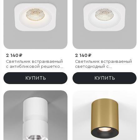
2 140 ₽
2 140 ₽
Светильник встраиваемый
Светильник встраиваемый
с антибликовой решеткой
светодиодный с
Tetro 10W 3000K белый
антибликовой решеткой
IP44
Tetro 10W 4000K белый
КУПИТЬ
КУПИТЬ
IP44