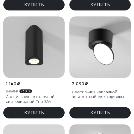
Bell 8W 4000K белый
КУПИТЬ
КУПИТЬ
1 140 ₽
7 090 ₽
2 850 ₽
- 60 %
Светильник накладной
Светильник потолочный
поворотный светодиодный
светодиодный Trio 8W
Smooth 10W 4000K черный
3000K черный
КУПИТЬ
КУПИТЬ