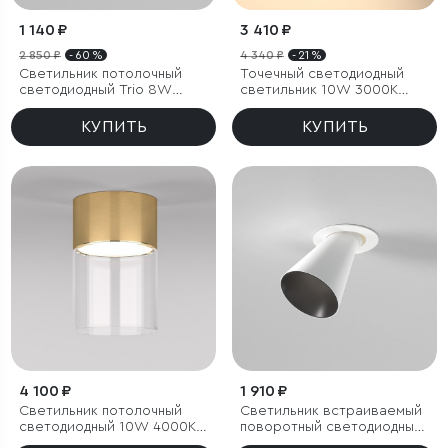
1 140 ₽
3 410 ₽
2 850 ₽
- 60 %
4 340 ₽
- 21 %
Светильник потолочный
Точечный светодиодный
светодиодный Trio 8W
светильник 10W 3000K
3000K белый
белый/хром
КУПИТЬ
КУПИТЬ
4 100 ₽
1 910 ₽
Светильник потолочный
Светильник встраиваемый
светодиодный 10W 4000К
поворотный светодиодный
латунь/прозрачный
с антибликовой решеткой