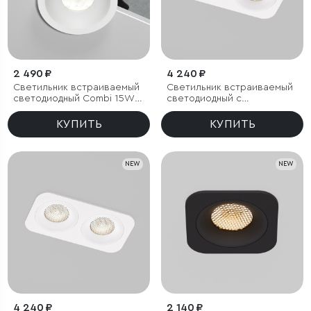
2 490 ₽
4 240 ₽
Светильник встраиваемый
Светильник встраиваемый
светодиодный Combi 15W
светодиодный с
4000K белый
антибликовой решеткой
Tetro 20W 3000K белый
КУПИТЬ
КУПИТЬ
IP44
NEW
NEW
4 240 ₽
2 140 ₽