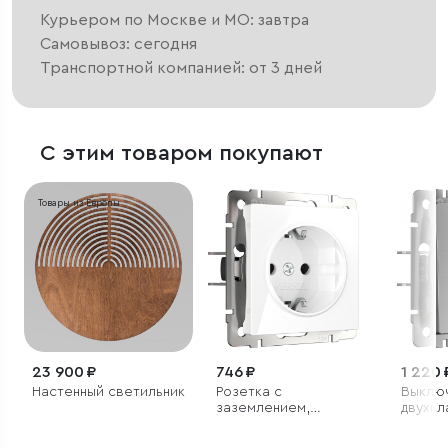
Курьером по Москве и МО: завтра
Самовывоз: сегодня
Транспортной компанией: от 3 дней
С этим товаром покупают
Товары из Европы
23 900 ₽
746 ₽
1 220 
Настенный светильник
Розетка с
Выклю
заземлением,
двухк
безвинтовой зажим
прохо
(белая)
(сере