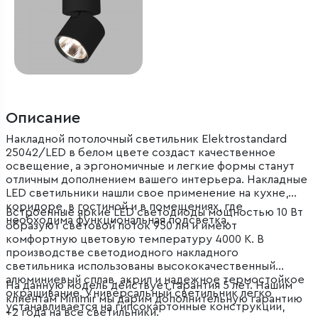
Описание
Накладной потолочный светильник Elektrostandard
25042/LED в белом цвете создаст качественное
освещение, а эргономичные и легкие формы станут
отличным дополнением вашего интерьера. Накладные
LED светильники нашли свое применение на кухне,
коридоре, в гостиной и в помещениях, где
Встроенные яркие LED светодиоды мощностью 10 Вт
необходима функциональная подсветка.
образуют световой поток 950 лм и имеют
комфортную цветовую температуру 4000 К. В
производстве светодиодного накладного
светильника использованы высококачественный
алюминиевый сплав, акрил и надежное термостойкое
На данную модель действует гарантия 5 лет. Нашим
окрашивание. Универсальный светильник легко
клиентам Minimir мы дарим дополнительную гарантию
устанавливается на гипсокартонные конструкции,
+2 года на все светильники.