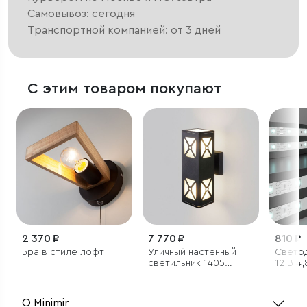
Самовывоз: сегодня
Транспортной компанией: от 3 дней
С этим товаром покупают
2 370 ₽
7 770 ₽
810 ₽
Бра в стиле лофт
Уличный настенный
Светод
светильник 1405
12 В 4
TECHNO черный IP54
м 2835
белый 
О Minimir