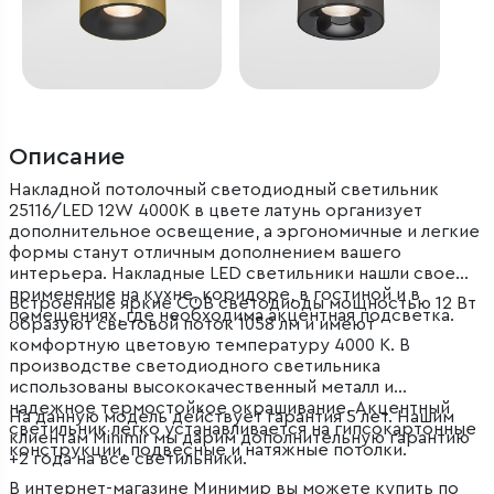
Описание
Накладной потолочный светодиодный светильник
25116/LED 12W 4000K в цвете латунь организует
дополнительное освещение, а эргономичные и легкие
формы станут отличным дополнением вашего
интерьера. Накладные LED светильники нашли свое
применение на кухне, коридоре, в гостиной и в
Встроенные яркие COB светодиоды мощностью 12 Вт
помещениях, где необходима акцентная подсветка.
образуют световой поток 1058 лм и имеют
комфортную цветовую температуру 4000 К. В
производстве светодиодного светильника
использованы высококачественный металл и
надежное термостойкое окрашивание. Акцентный
На данную модель действует гарантия 5 лет. Нашим
светильник легко устанавливается на гипсокартонные
клиентам Minimir мы дарим дополнительную гарантию
конструкции, подвесные и натяжные потолки.
+2 года на все светильники.
В интернет-магазине Минимир вы можете купить по