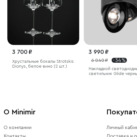
3 700 ₽
3 990 ₽
6 040 ₽
- 34 %
Хрустальные бокалы Strotskis
Dionys, белое вино (2 шт.)
Накладной светодиодн
светильник Glide черн
жемчуг
О Minimir
Покупа
О компании
Личный каби
Контакты
Доставка и о