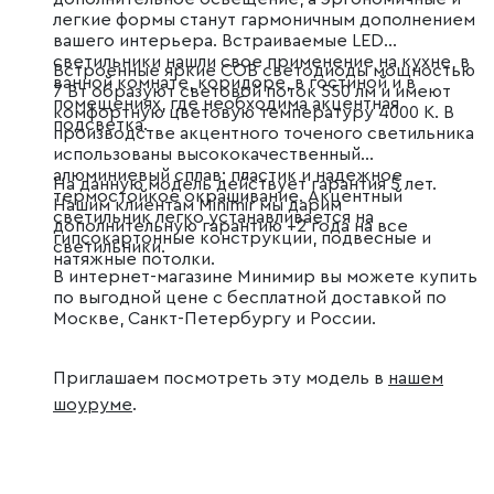
легкие формы станут гармоничным дополнением
вашего интерьера. Встраиваемые LED
светильники нашли свое применение на кухне, в
Встроенные яркие COB светодиоды мощностью
ванной комнате, коридоре, в гостиной и в
7 Вт образуют световой поток 550 лм и имеют
помещениях, где необходима акцентная
комфортную цветовую температуру 4000 К. В
подсветка.
производстве акцентного точеного светильника
использованы высококачественный
алюминиевый сплав; пластик и надежное
На данную модель действует гарантия 5 лет.
термостойкое окрашивание. Акцентный
Нашим клиентам Minimir мы дарим
светильник легко устанавливается на
дополнительную гарантию +2 года на все
гипсокартонные конструкции, подвесные и
светильники.
натяжные потолки.
В интернет-магазине Минимир вы можете купить
по выгодной цене с бесплатной доставкой по
Москве, Санкт-Петербургу и России.
Приглашаем посмотреть эту модель в
нашем
шоуруме
.