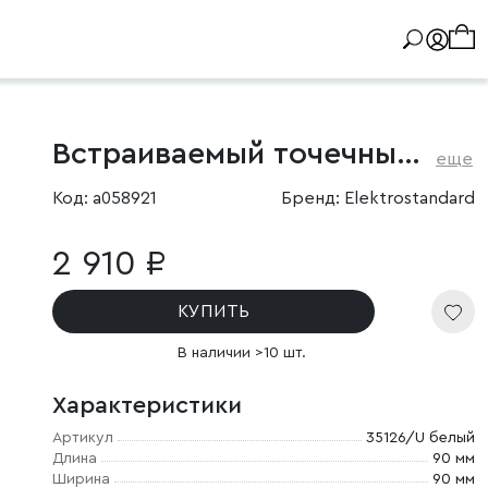
Встраиваемый точечный светильник IP54
еще
Код: a058921
Бренд: Elektrostandard
2 910 ₽
КУПИТЬ
В наличии >10 шт.
Характеристики
Артикул
35126/U белый
Длина
90 мм
Ширина
90 мм