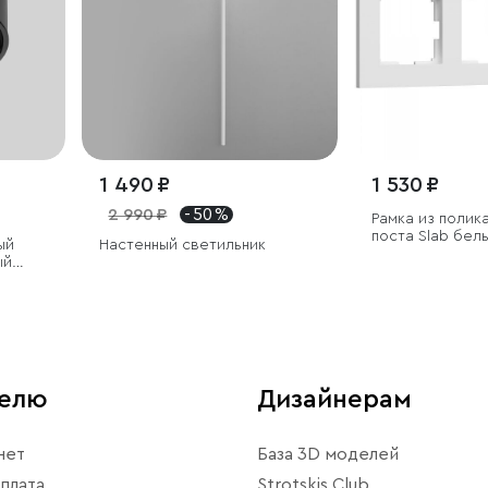
1 490 ₽
1 530 ₽
2 990 ₽
- 50 %
Рамка из полик
поста Slab бел
ый
Настенный светильник
ый
телю
Дизайнерам
нет
База 3D моделей
плата
Strotskis Club