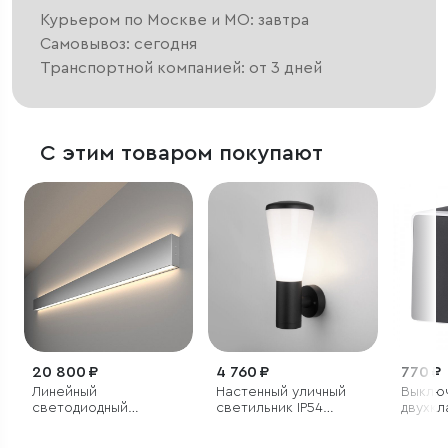
Курьером по Москве и МО: завтра
Самовывоз: сегодня
Транспортной компанией: от 3 дней
С этим товаром покупают
20 800 ₽
4 760 ₽
770 ₽
Линейный
Настенный уличный
Выклю
светодиодный
светильник IP54
двухк
накладной
чёрный
влаго
двусторонний
Gallan