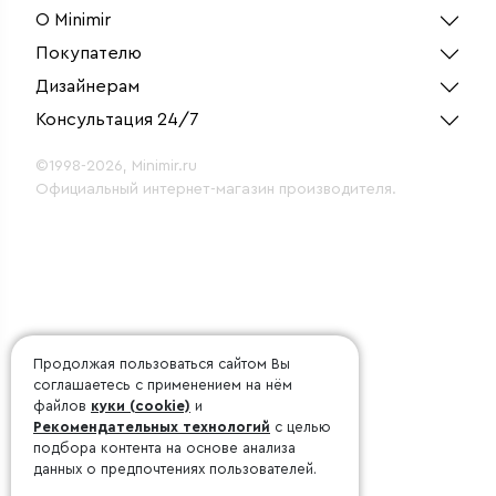
светильник 128см
сереб
О Minimir
50Вт 4200К
серебряный
Покупателю
Дизайнерам
Консультация 24/7
©1998-2026, Minimir.ru
Официальный интернет-магазин производителя.
Продолжая пользоваться сайтом Вы
соглашаетесь с применением на нём
файлов
куки (cookie)
и
Рекомендательных технологий
с целью
подбора контента на основе анализа
данных о предпочтениях пользователей.