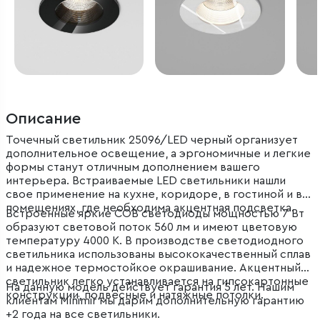
Описание
Точечный светильник 25096/LED черный организует
дополнительное освещение, а эргономичные и легкие
формы станут отличным дополнением вашего
интерьера. Встраиваемые LED светильники нашли
свое применение на кухне, коридоре, в гостиной и в
помещениях, где необходима акцентная подсветка.
Встроенные яркие COB светодиоды мощностью 7 Вт
образуют световой поток 560 лм и имеют цветовую
температуру 4000 К. В производстве светодиодного
светильника использованы высококачественный сплав
и надежное термостойкое окрашивание. Акцентный
светильник легко устанавливается на гипсокартонные
На данную модель действует гарантия 5 лет. Нашим
конструкции, подвесные и натяжные потолки.
клиентам Minimir мы дарим дополнительную гарантию
+2 года на все светильники.