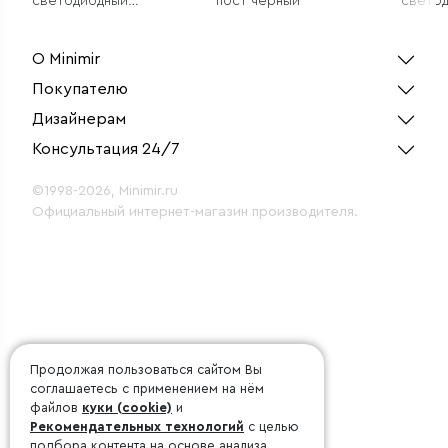
светодиодный
пост черный
свето
светильник с
светил
регулировкой луча
Blade белый IP54
О Minimir
Покупателю
Дизайнерам
Консультация 24/7
©1998-2026, Minimir.ru
Официальный интернет-магазин производителя.
Продолжая пользоваться сайтом Вы
соглашаетесь с применением на нём
файлов
куки (cookie)
и
Рекомендательных технологий
с целью
подбора контента на основе анализа