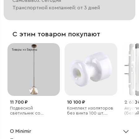
Самовывоз: сегодня
Транспортной компанией: от 3 дней
С этим товаром покупают
Товары из Европы
11 700 ₽
10 100 ₽
2 630 
Подвесной
Комплект изоляторов
Акусти
светильник со
без винта 100 шт.
(белый
стеклянным плафоном
белый ретро
О Minimir