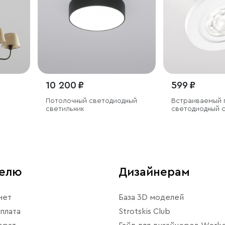
10 200 ₽
599 ₽
Потолочный светодиодный
Встраиваемый 
светильник
светодиодный 
6W 4000K бел
телю
Дизайнерам
нет
База 3D моделей
плата
Strotskis Club