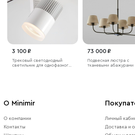
3 100 ₽
73 000 ₽
Трековый светодиодный
Подвесная люстра с
светильник для однофазного
тканевыми абажурами
шинопровода Accord белый
20W 4200K (1 шт.)
О Minimir
Покупа
О компании
Личный каби
Контакты
Доставка и о