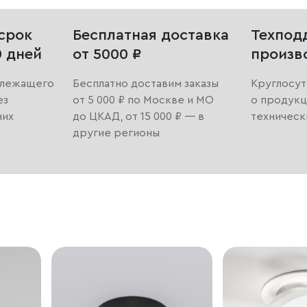
срок
Бесплатная доставка
Техпод
0 дней
от 5000 ₽
произв
длежащего
Бесплатно доставим заказы
Круглосут
ез
от 5 000 ₽ по Москве и МО
о продукц
них
до ЦКАД, от 15 000 ₽ — в
техническ
другие регионы