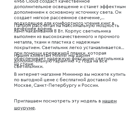
4966 Cloud создаст качественное
дополнительное освещение и станет эффектным
дополнением к основному источнику света. Он
создает мягкое рассеянное свечение,
подходящее для комфортного чтения книг в
Патрон рассчитан на максимальную мощность
вечернее время.
ламп накаливания 8 Вт. Корпус светильника
выполнен из высококачественного и прочного
металла, ткани и пластика с надежным
покрытием. Светильник легко устанавливается
при помощи крепежной планки, которая
Нашим клиентам Minimir мы дарим
обеспечивает надежную фиксацию светильника
дополнительную гарантию +2 года на все
на стене.
светильники.
В интернет-магазине Минимир вы можете купить
по выгодной цене с бесплатной доставкой по
Москве, Санкт-Петербургу и России.
Приглашаем посмотреть эту модель в
нашем
шоуруме
.