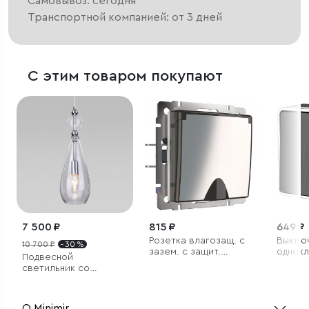
Самовывоз: сегодня
Транспортной компанией: от 3 дней
С этим товаром покупают
7 500 ₽
815 ₽
649 ₽
Розетка влагозащ. с
Выклю
10 700 ₽
- 30 %
зазем. с защит.
однок
Подвесной
крышкой и шторками
подсве
светильник со
(глянцевый никель)
графи
стеклянным плафоном
О Minimir