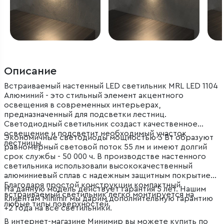
Описание
Встраиваемый настенный LED светильник MRL LED 1104
Алюминий - это стильный элемент акцентного
освещения в современных интерьерах,
предназначенный для подсветки лестниц.
Светодиодный светильник создаст качественное
освещение и подсветит необходимый участок
Экономичные светодиоды мощностью 3 Вт образуют
лестницы.
равномерный световой поток 55 лм и имеют долгий
срок службы - 50 000 ч. В производстве настенного
светильника использовали высококачественный
алюминиевый сплав с надежным защитным покрытием.
Благодаря простой конструкции компактный
На данную модель действует гарантия 5 лет. Нашим
встраиваемый светильник легко монтируется на
клиентам Minimir мы дарим дополнительную гарантию
любые типы поверхностей.
+2 года на все светильники.
В интернет-магазине Минимир вы можете купить по