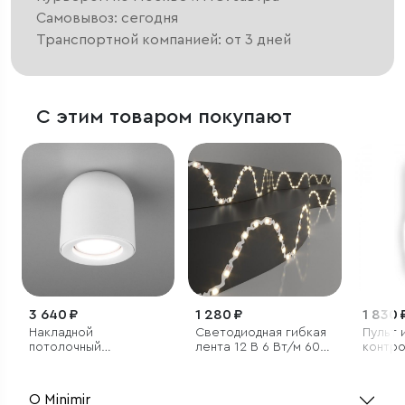
Самовывоз: сегодня
Транспортной компанией: от 3 дней
С этим товаром покупают
3 640 ₽
1 280 ₽
1 830 
Накладной
Светодиодная гибкая
Пульт 
потолочный
лента 12 В 6 Вт/м 60
контро
светильник
Led/м 2835 IP20,
дистан
теплый белый 3300K,
управл
5 м
освещ
О Minimir