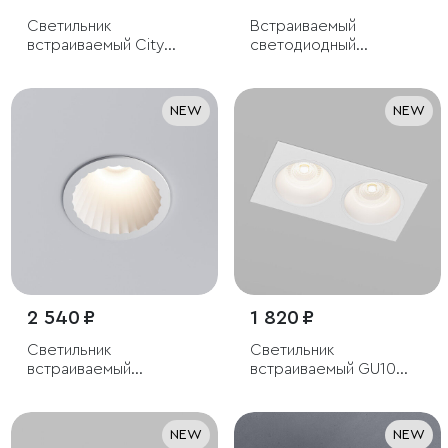
Светильник
Встраиваемый
встраиваемый City
светодиодный
GU10 белый
светильник 15278/LED
10W белый
NEW
NEW
2 540 ₽
1 820 ₽
Светильник
Светильник
встраиваемый
встраиваемый GU10
светодиодный Arco
белый
12W 3000K белый IP44
NEW
NEW