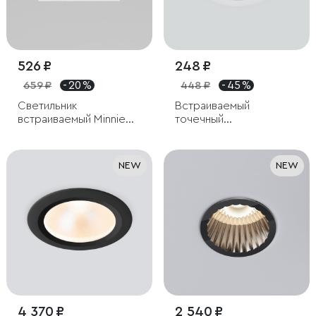
526 ₽
248 ₽
659 ₽
- 20 %
448 ₽
- 45 %
Светильник
Встраиваемый
встраиваемый Minnie
точечный
GU10 белый
светодиодный
светильник
NEW
NEW
4 370 ₽
2 540 ₽