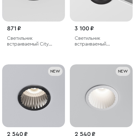
871 ₽
3 100 ₽
Светильник
Светильник
встраиваемый City
встраиваемый
GU10 черный
светодиодный Bliss
15W 4000K черный
NEW
NEW
2 540 ₽
2 540 ₽