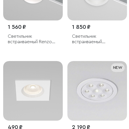
1 560 ₽
1 850 ₽
Светильник
Светильник
встраиваемый Renzo
встраиваемый
белый
светодиодный Combi
10W 4000K белый
NEW
490 ₽
2 190 ₽