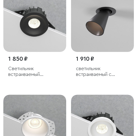
1 850 ₽
1 910 ₽
Светильник
светильник
встраиваемый
встраиваемый с
светодиодный Combi
антибликовой
10W 4000K черный
решеткой Bell 8W
3000K черный