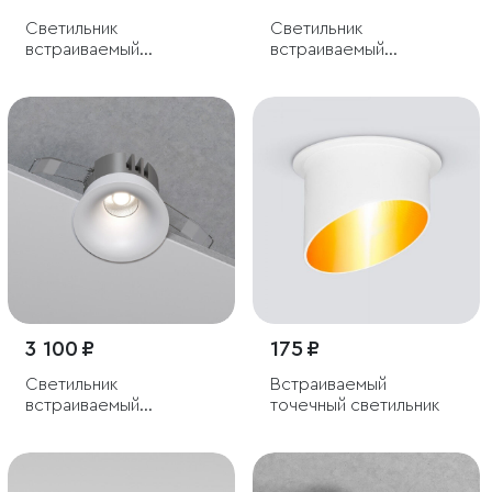
Светильник
Светильник
встраиваемый
встраиваемый
светодиодный с
светодиодный с
антибликовой
антибликовой
решеткой Tetro 10W
решеткой Tetro 10W
3000K черный IP44
4000K черный IP44
3 100 ₽
175 ₽
Светильник
Встраиваемый
встраиваемый
точечный светильник
светодиодный Bliss
15W 4000K белый