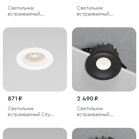
Светильник
Светильник
встраиваемый
встраиваемый
светодиодный с
светодиодный с
антибликовой
антибликовой
решеткой Tetro 20W
решеткой Tetro 20W
3000K белый IP44
4000K белый IP44
871 ₽
2 490 ₽
Светильник
Светильник
встраиваемый City
встраиваемый
GU10 белый
светодиодный Combi
15W 4000K черный