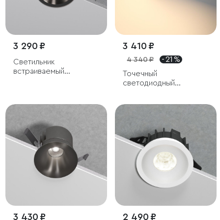
3 290 ₽
3 410 ₽
4 340 ₽
- 21 %
Светильник
встраиваемый
Точечный
светодиодный Forte
светодиодный
15W 4000K титан
светильник 10W 3000K
белый/хром
3 430 ₽
2 490 ₽