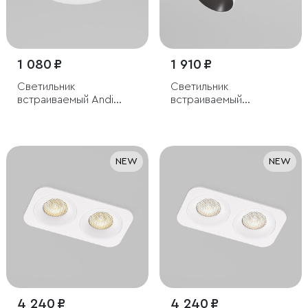
1 080 ₽
1 910 ₽
Светильник
Светильник
встраиваемый Andi
встраиваемый
GU10 белый
поворотный
светодиодный с
антибликовой
решеткой Bell 8W
NEW
NEW
4000K белый
4 240 ₽
4 240 ₽