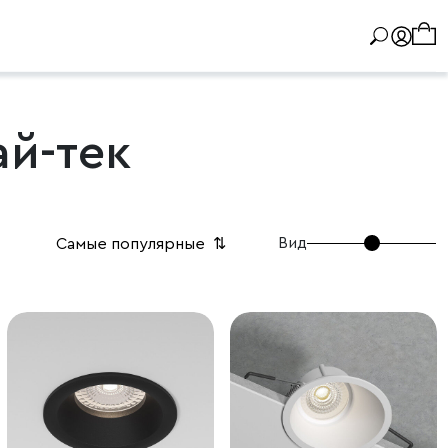
ай-тек
Вид
Самые популярные
⇅