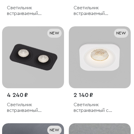
Светильник
Светильник
встраиваемый
встраиваемый
светодиодный Arco
светодиодный Arco
12W 4000K черный
12W 4000K белый IP44
жемчуг IP44
NEW
NEW
4 240 ₽
2 140 ₽
Светильник
Светильник
встраиваемый
встраиваемый с
светодиодный с
антибликовой
антибликовой
решеткой Tetro 10W
решеткой Tetro 20W
3000K белый IP44
NEW
4000K черный IP44