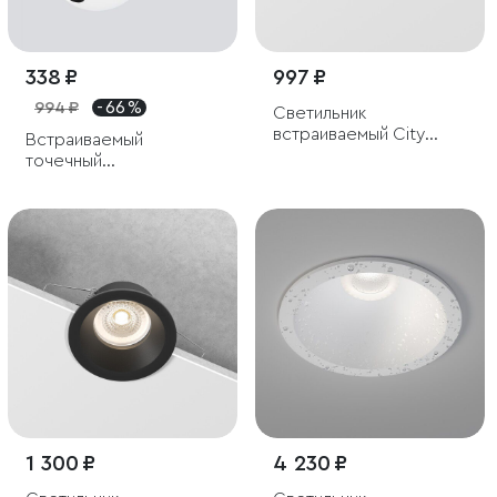
338 ₽
997 ₽
994 ₽
- 66 %
Светильник
встраиваемый City
Встраиваемый
GU10 черный IP44
точечный
светодиодный
светильник
1 300 ₽
4 230 ₽