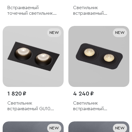
Встраиваемый
Светильник
точечный светильник
встраиваемый
IP54
светодиодный Arco
12W 3000K черный
жемчуг IP44
NEW
NEW
1 820 ₽
4 240 ₽
Светильник
Светильник
встраиваемый GU10
встраиваемый
черный
светодиодный с
антибликовой
решеткой Tetro 20W
NEW
NEW
3000K черный IP44