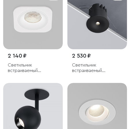
2 140 ₽
2 530 ₽
Светильник
Светильник
встраиваемый
встраиваемый
светодиодный с
светодиодный Binnie
антибликовой
12W 4000K черный
решеткой Tetro 10W
4000K белый IP44