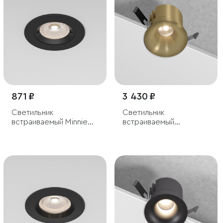
871 ₽
3 430 ₽
Светильник
Светильник
встраиваемый Minnie
встраиваемый
GU10 черный
светодиодный Bliss
15W 4000K латунь