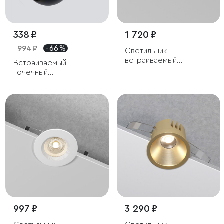
338 ₽
1 720 ₽
994 ₽
- 66 %
Светильник
встраиваемый
Встраиваемый
светодиодный Even
точечный
белый
светодиодный
светильник
997 ₽
3 290 ₽