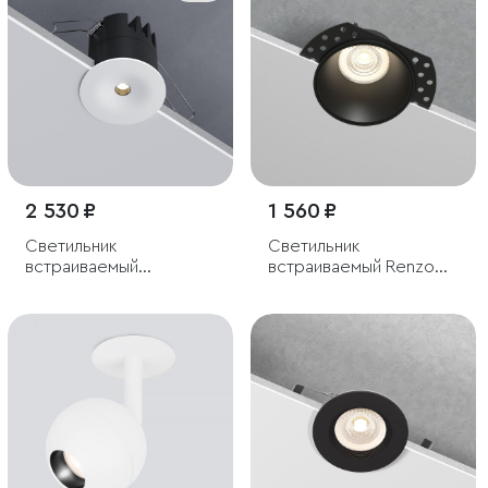
2 530 ₽
1 560 ₽
Светильник
Светильник
встраиваемый
встраиваемый Renzo
светодиодный Binnie
черный
12W 3000K белый