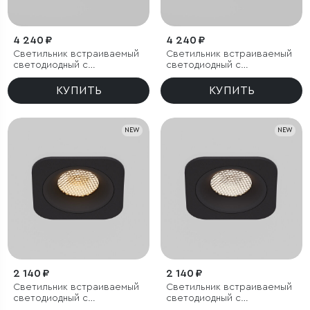
4 240 ₽
4 240 ₽
Светильник встраиваемый
Светильник встраиваемый
светодиодный с
светодиодный с
антибликовой решеткой
антибликовой решеткой
Tetro 20W 3000K белый
Tetro 20W 4000K белый
КУПИТЬ
КУПИТЬ
IP44
IP44
NEW
NEW
2 140 ₽
2 140 ₽
Светильник встраиваемый
Светильник встраиваемый
светодиодный с
светодиодный с
антибликовой решеткой
антибликовой решеткой