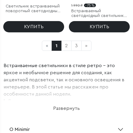
1 990 ₽
- 75 %
Светильник встраиваемый
поворотный светодиодный
Встраиваемый
Spot 7W 4000K белый
светодиодный светильник
Diffe белый/черный
КУПИТЬ
КУПИТЬ
«
1
2
3
»
Встраиваемые светильники в стиле ретро – это
яркое и необычное решение для создания, как
акцентной подсветки, так и основного освещения в
интерьере. В этой статье мы расскажем про
особенности данной модели.
1. Определение типа источника света
Данные светильники, как правило, выполнены в
Развернуть
компактном размере. Благодаря этому их можно
легко устанавливать и комбинировать между собой.
О Minimir
Так, несколькими светильниками можно осветить как