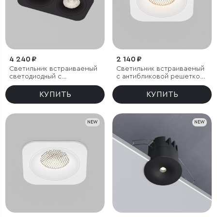
4 240 ₽
2 140 ₽
Светильник встраиваемый
Светильник встраиваемый
светодиодный с
с антибликовой решеткой
антибликовой решеткой
Tetro 10W 3000K белый
Tetro 20W 4000K черный
IP44
КУПИТЬ
КУПИТЬ
IP44
NEW
NEW