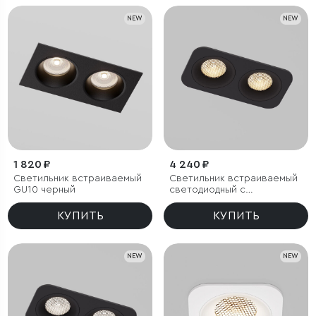
NEW
NEW
1 820 ₽
4 240 ₽
Светильник встраиваемый
Светильник встраиваемый
GU10 черный
светодиодный с
антибликовой решеткой
Tetro 20W 3000K черный
КУПИТЬ
КУПИТЬ
IP44
NEW
NEW