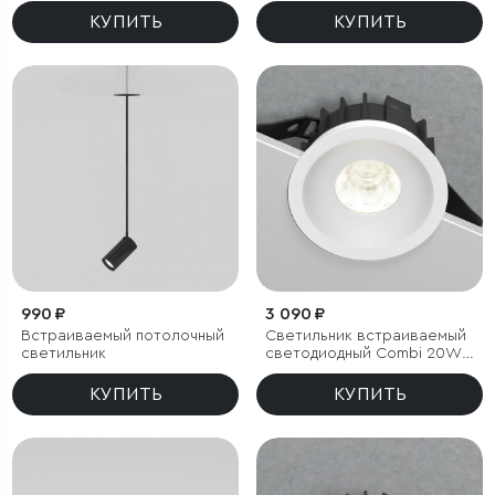
Tetro 10W 3000K черный
Tetro 10W 4000K черный
КУПИТЬ
КУПИТЬ
IP44
IP44
990 ₽
3 090 ₽
Встраиваемый потолочный
Светильник встраиваемый
светильник
светодиодный Combi 20W
4000K белый
КУПИТЬ
КУПИТЬ