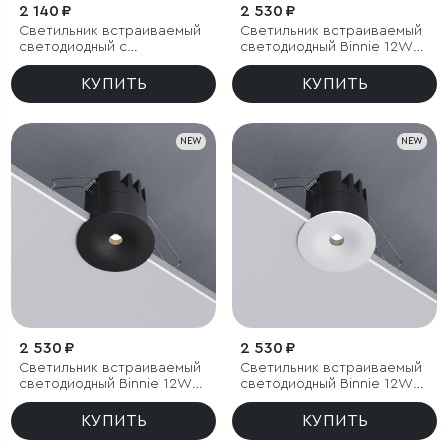
2 140 ₽
2 530 ₽
Светильник встраиваемый
Светильник встраиваемый
светодиодный с
светодиодный Binnie 12W
антибликовой решеткой
4000K черный
Tetro 10W 4000K белый
КУПИТЬ
КУПИТЬ
IP44
NEW
NEW
2 530 ₽
2 530 ₽
Светильник встраиваемый
Светильник встраиваемый
светодиодный Binnie 12W
светодиодный Binnie 12W
3000K черный
4000K белый
КУПИТЬ
КУПИТЬ