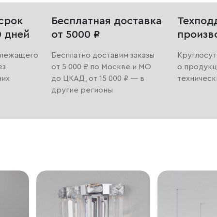
срок
Бесплатная доставка
Техпод
0 дней
от 5000 ₽
произв
длежащего
Бесплатно доставим заказы
Круглосут
ез
от 5 000 ₽ по Москве и МО
о продукц
них
до ЦКАД, от 15 000 ₽ — в
техническ
другие регионы