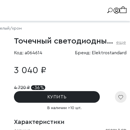
белый/хром
Точечный светодиодный светильник 10W 4000K белый/хром
еще
Код: a064614
Бренд: Elektrostandard
3 040 ₽
4 720
₽
- 36 %
КУПИТЬ
В наличии >10 шт.
Характеристики