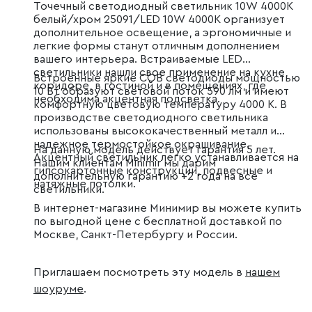
Точечный светодиодный светильник 10W 4000K
белый/хром 25091/LED 10W 4000K организует
дополнительное освещение, а эргономичные и
легкие формы станут отличным дополнением
вашего интерьера. Встраиваемые LED
светильники нашли свое применение на кухне,
Встроенные яркие COB светодиоды мощностью
коридоре, в гостиной и в помещениях, где
10 Вт образуют световой поток 590 лм и имеют
необходима акцентная подсветка.
комфортную цветовую температуру 4000 К. В
производстве светодиодного светильника
использованы высококачественный металл и
надежное термостойкое окрашивание.
На данную модель действует гарантия 5 лет.
Акцентный светильник легко устанавливается на
Нашим клиентам Minimir мы дарим
гипсокартонные конструкции, подвесные и
дополнительную гарантию +2 года на все
натяжные потолки.
светильники.
В интернет-магазине Минимир вы можете купить
по выгодной цене с бесплатной доставкой по
Москве, Санкт-Петербургу и России.
Приглашаем посмотреть эту модель в
нашем
шоуруме
.