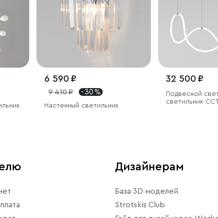
6 590 ₽
32 500 ₽
9 410 ₽
- 30 %
Подвесной све
светильник ССТ
ильник
Настенный светильник
управления
телю
Дизайнерам
нет
База 3D моделей
плата
Strotskis Club