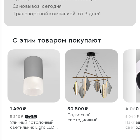
Самовывоз: сегодня
Транспортной компанией: от 3 дней
С этим товаром покупают
1 490 ₽
30 500 ₽
4 060
Подвесной
5 240 ₽
- 72 %
6 040 ₽
светодиодный
Уличный потолочный
Накла
светильник со
светильник Light LED
свето
стеклянными
2106 IP54
светил
плафонами
белый