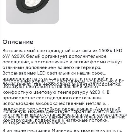
Описание
Встраиваемый светодиодный светильник 25084 LED
6W 4200K белый организует дополнительное
освещение, а эргономичные и легкие формы станут
отличным дополнением вашего интерьера.
Встраиваемые LED светильники нашли свое
применение на кухне, коридоре, в гостиной и в
Встроенные яркие LED светодиоды мощностью 6 Вт
помещениях, где необходима акцентная подсветка.
образуют световой поток 560 лм и имеют
комфортную цветовую температуру 4200 К. В
производстве светодиодного светильника
использованы высококачественный металл и
надежное термостойкое окрашивание. Акцентный
На данную модель действует гарантия 5 лет. Нашим
светильник легко устанавливается на гипсокартонные
клиентам Minimir мы дарим дополнительную гарантию
конструкции, подвесные и натяжные потолки.
+2 года на все светильники.
В интернет-магазине Минимир вы можете купить по