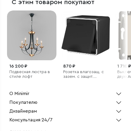
С этим товаром покупают
16 200 ₽
870 ₽
1 710 ₽
Подвесная люстра в
Розетка влагозащ. с
Выклю
стиле лофт
зазем. с защит.
двухк
крышкой и шторками
проход
Gallant черный/хром
подсве
матов
О Minimir
Покупателю
Дизайнерам
Консультация 24/7