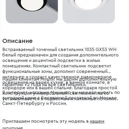
Описание
Встраиваемый точечный светильник 1035 GX53 WH
белый предназначен для создания дополнительного
освещения и акцентной подсветки в жилых
помещениях. Компактный светильник подсветит
функциональные зоны, дополнит современный
интерьер и создаст качественное равномерное
Нашим клиентам Minimir мы дарим дополнительную
освещение на вашей кухне, в ванной комнате, в
гарантию +2 года на все светильники.
коридоре или в вашей спальне. Благодаря простой
В интернет-магазине Минимир вы можете купить по
конструкции универсальный светильник легко
выгодной цене с бесплатной доставкой по Москве,
устанавливается в подвесные и натяжные потолки.
Санкт-Петербургу и России.
Приглашаем посмотреть эту модель в
нашем
шоуруме
.