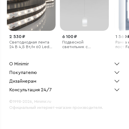
2 530 ₽
6 100 ₽
1 560 
Светодиодная лента
Подвесной
Рамка 
24 В 4,8 Вт/м 60 Led/
светильник с
пост F
м 2835 IP65, теплый
плафоном из
белый 3300K, 5 м
испанского
алебастра
О Minimir
Покупателю
Дизайнерам
Консультация 24/7
©1998-2026, Minimir.ru
Официальный интернет-магазин производителя.