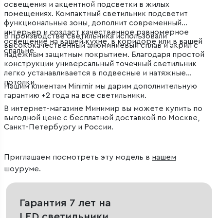
освещения и акцентной подсветки в жилых
помещениях. Компактный светильник подсветит
функциональные зоны, дополнит современный
интерьер и создаст качественное равномерное
В производстве светильника использовали
освещение на вашей кухне, в коридоре или в вашей
высококачественный алюминиевый сплав и акрил с
спальне.
надежным защитным покрытием. Благодаря простой
конструкции универсальный точечный светильник
легко устанавливается в подвесные и натяжные
потолки.
Нашим клиентам Minimir мы дарим дополнительную
гарантию +2 года на все светильники.
В интернет-магазине Минимир вы можете купить по
выгодной цене с бесплатной доставкой по Москве,
Санкт-Петербургу и России.
Приглашаем посмотреть эту модель в
нашем
шоуруме
.
Гарантия 7 лет на
LED светильники