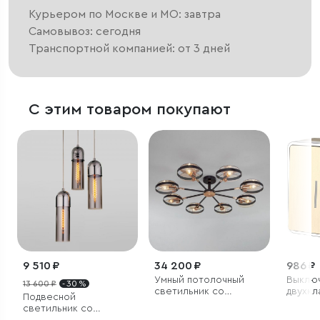
Курьером по Москве и МО: завтра
Самовывоз: сегодня
Транспортной компанией: от 3 дней
С этим товаром покупают
9 510 ₽
34 200 ₽
986 ₽
Умный потолочный
Выклю
13 600 ₽
- 30 %
светильник со
двухкл
Подвесной
стеклянными
подсве
светильник со
плафонами
шампа
стеклянными