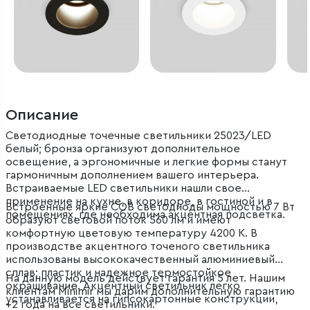
Описание
Светодиодные точечные светильники 25023/LED
белый; бронза организуют дополнительное
освещение, а эргономичные и легкие формы станут
гармоничным дополнением вашего интерьера.
Встраиваемые LED светильники нашли свое
применение на кухне, в коридоре, в гостиной и в
Встроенные яркие COB светодиоды мощностью 7 Вт
помещениях, где необходима акцентная подсветка.
образуют световой поток 560 лм и имеют
комфортную цветовую температуру 4200 К. В
производстве акцентного точеного светильника
использованы высококачественный алюминиевый
сплав; пластик и надежное термостойкое
На данную модель действует гарантия 5 лет. Нашим
окрашивание. Акцентный светильник легко
клиентам Minimir мы дарим дополнительную гарантию
устанавливается на гипсокартонные конструкции,
+2 года на все светильники.