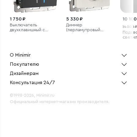
1 750 ₽
5 330 ₽
10 100
Выключатель
Диммер
14 500 
двухклавишный с
(перламутровый
Подве
подсветкой (черный
рифленый)
светил
матовый)
стекля
плафо
О Minimir
Покупателю
Дизайнерам
Консультация 24/7
©1998-2026, Minimir.ru
Официальный интернет-магазин производителя.