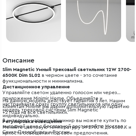
Описание
Slim Magnetic Умный трековый светильник 12W 2700-
6500K Dim SL02
в черном цвете - это сочетание
функциональности и минимализма.
Дистанционное управление
Управляйте светом удаленно голосом или через
приложение Minimir Home. Объединяйте и
На данную модель действует гарантия 5 лет. Нашим
настраивайте сразу группу светильников или одну
клиентам Minimir мы дарим дополнительную гарантию
модель трековой системы Slim Magnetic
+2 года на все светильники.
индивидуально.
В интернет-магазине Минимир вы можете купить по
Регулировка освещения
выгодной цене с бесплатной доставкой по Москве,
Меняйте цветовую температуру от 2700 К до 6500 К и
Санкт-Петербургу и России.
яркость освещения под свои предпочтения.