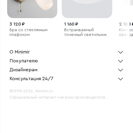
3 120 ₽
1 160 ₽
2 180 
Бра со стеклянным
Встраиваемый
Контро
плафоном
точечный светильник
светод
12/24V
ПДУ R
О Minimir
Покупателю
Дизайнерам
Консультация 24/7
©1998-2026, Minimir.ru
Официальный интернет-магазин производителя.