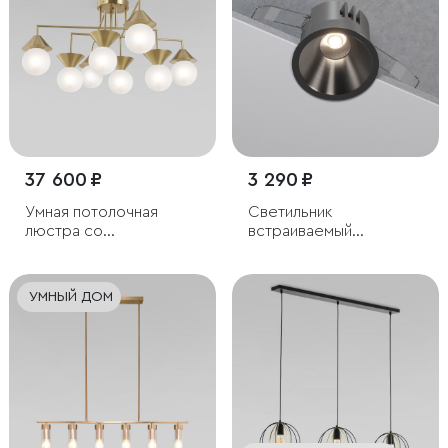
37 600 ₽
3 290 ₽
Умная потолочная
Светильник
люстра со
встраиваемый
стеклянными
светодиодный Forte
фактурными плафонами
15W 4000K титан
УМНЫЙ ДОМ