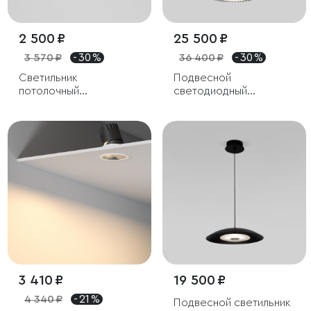
2 500 ₽
25 500 ₽
3 570 ₽
- 30 %
36 400 ₽
- 30 %
Светильник
Подвесной
потолочный
светодиодный
светодиодный Tend
светильник
9W 4000K черный
3 410 ₽
19 500 ₽
4 340 ₽
- 21 %
Подвесной светильник