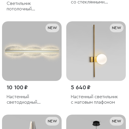
со стеклянными
Светильник
плафонами
потолочный
светодиодный Trio 8W
3000K белый
NEW
NEW
10 100 ₽
5 640 ₽
Настенный
Настенный светильник
светодиодный
с матовым плафоном
светильник
NEW
NEW