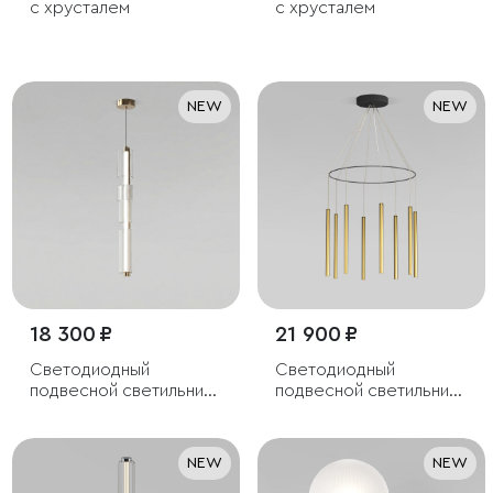
с хрусталем
с хрусталем
NEW
NEW
18 300 ₽
21 900 ₽
Светодиодный
Светодиодный
подвесной светильник
подвесной светильник
с регулировкой
в цвете латунь
цветовой температуры
2700/3000/4200 К
NEW
NEW