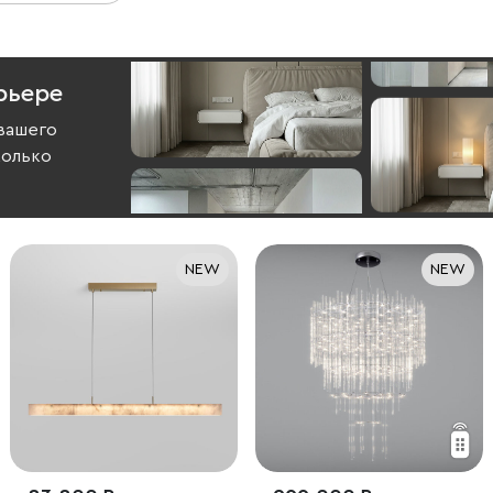
рьере
вашего
колько
NEW
NEW