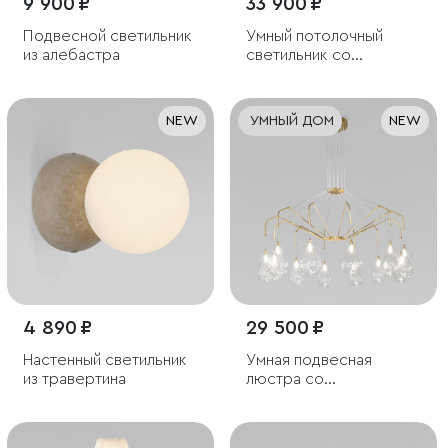
9 900 ₽
33 900 ₽
Подвесной светильник
Умный потолочный
из алебастра
светильник со
стеклянными
плафонами под
лампочку G9
NEW
УМНЫЙ ДОМ
NEW
4 890 ₽
29 500 ₽
Настенный светильник
Умная подвесная
из травертина
люстра со
стеклянными
плафонами