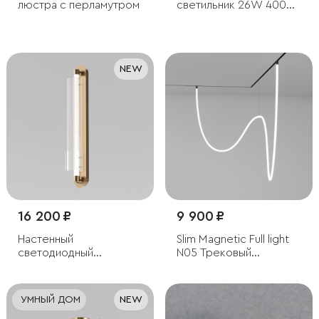
люстра с перламутром
светильник 26W 4000K
Most чёрный
NEW
16 200 ₽
9 900 ₽
Настенный
Slim Magnetic Full light
светодиодный
N05 Трековый
светильник с
светильник 100W
регулировкой
4200K 85028/01
цветовой температуры
УМНЫЙ ДОМ
NEW
2700/3000/4200 К