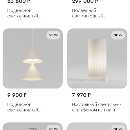
83 800 ₽
299 000 ₽
Подвесной
Подвесной
светодиодный
светодиодный
светильник из
светильник с пультом
алебастра
управления
NEW
NEW
9 900 ₽
7 970 ₽
Подвесной
Настольный светильник
светодиодный
с плафоном из ткани
светильник
NEW
NEW