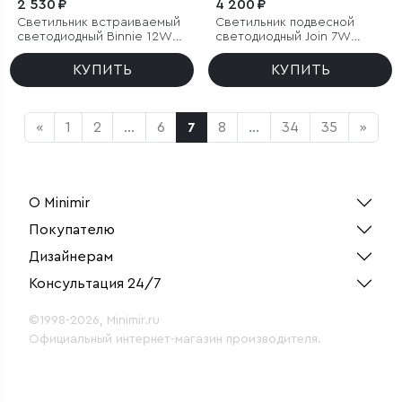
2 530 ₽
4 200 ₽
Светильник встраиваемый
Светильник подвесной
светодиодный Binnie 12W
светодиодный Join 7W
3000K белый
3000K черный
КУПИТЬ
КУПИТЬ
«
1
2
...
6
7
8
...
34
35
»
О Minimir
Покупателю
Дизайнерам
Консультация 24/7
©1998-2026, Minimir.ru
Официальный интернет-магазин производителя.