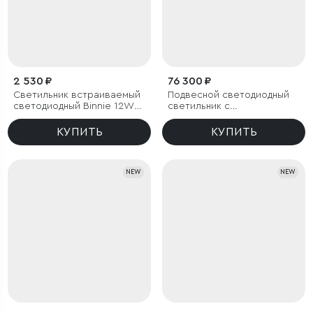
2 530 ₽
76 300 ₽
Светильник встраиваемый
Подвесной светодиодный
светодиодный Binnie 12W
светильник с
4000K белый
металлическими
плафонами
КУПИТЬ
КУПИТЬ
NEW
NEW