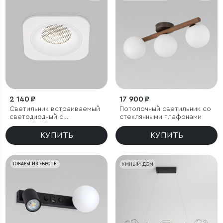
2 140 ₽
17 900 ₽
Светильник встраиваемый
Потолочный светильник со
светодиодный с
стеклянными плафонами
антибликовой решеткой
Tetro 10W 4000K белый
КУПИТЬ
КУПИТЬ
IP44
ТОВАРЫ ИЗ ЕВРОПЫ
УМНЫЙ ДОМ