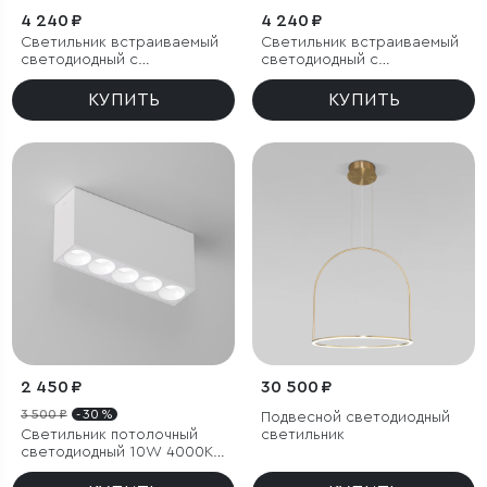
4 240 ₽
4 240 ₽
Светильник встраиваемый
Светильник встраиваемый
светодиодный с
светодиодный с
антибликовой решеткой
антибликовой решеткой
Tetro 20W 3000K черный
Tetro 20W 4000K черный
КУПИТЬ
КУПИТЬ
IP44
IP44
2 450 ₽
30 500 ₽
3 500 ₽
- 30 %
Подвесной светодиодный
Светильник потолочный
светильник
светодиодный 10W 4000K
белый Block