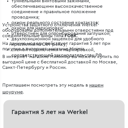
туннельными винтовыми зажимами,
обеспечивающими высококачественное
соединение и правильное положение
проводника;
окном реального состояния контактов;
Устройства защитного отключения Werkel
окном для маркировки;
оборудованы дополнительными отверстиями под
отверстием для опломбирования заглушкой;
соединительные шины типа
FORK
.
двухпозиционной защелкой для удобного
На данную модель действует гарантия 5 лет при
крепления на DIN-рейку;
покупке в интернет-магазине Minimir.
схемой подключения и маркировкой,
соответствующей законодательству РФ.
В интернет-магазине Минимир вы можете купить по
выгодной цене с бесплатной доставкой по Москве,
Санкт-Петербургу и России.
Приглашаем посмотреть эту модель в
нашем
шоуруме
.
Гарантия 5 лет на Werkel